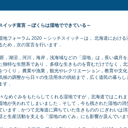
スイッチ宣言 ～ぼくらは湿地でできている～
湿地フォーラム 2020 ～シッチスイッチ～は， 北海道におけ
るため，次の宣言を行います．
湿原，湖沼，河川，海岸，浅海域などの「湿地」は，長い歳月を
た独特な生態系であり， 多様な生きものを育むだけでなく，北
をつくり， 農業や漁業，観光やレクリエーション，教育や文化
気候の調整から日々の生活用水の供給まで，広く道民の暮らし
ます．
様々なめぐみをもたらしてくれる湿地ですが，北海道ではこれま
湿地が失われてしまいました．そして，今も残された湿地の消
ています．かつて北海道に満ちていた生きものの にぎわいは消
活と生産活動を支える「湿地のめぐみ」にも影響が及んでいま