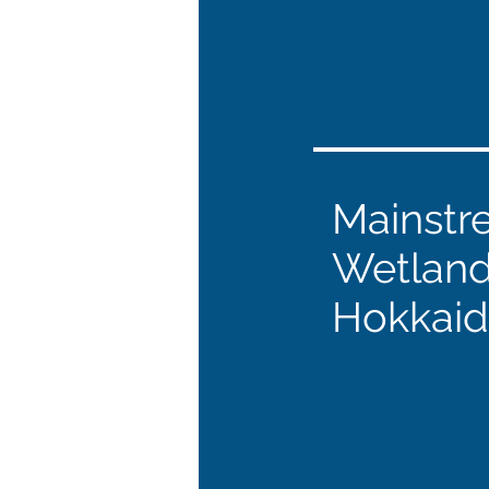
Mainstr
Wetland
Hokkai