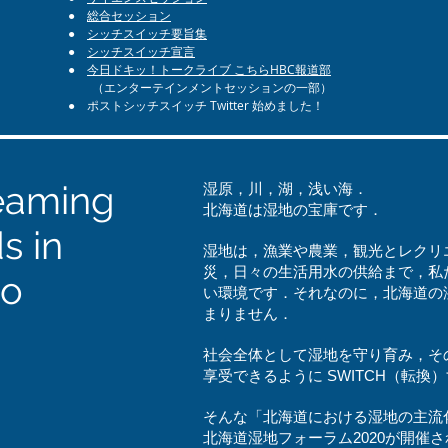
●
総合セッション
●
シッチスイッチ要旨集
●
シッチスイッチ宣言
●
今日ドキッ！トークライブ こちらHBC報道部
​
（エンターテインメントセッションの一部）
​● ポストシッチスイッチ Twitter 始めました！
eaming
​湿原，川，湖，浅い海．
北海道は湿地の宝庫です．
s in
湿地は，漁業や農業，観光とレクリ
災，日々の生活用水の供給まで，私
do
い環境です．それなのに，北海道の
まりません．
社会全体として湿地を守り育み，そ
享受できるように​ SWITCH（転換
そんな「北海道における湿地の主流
​北海道湿地フォーラム2020が開催