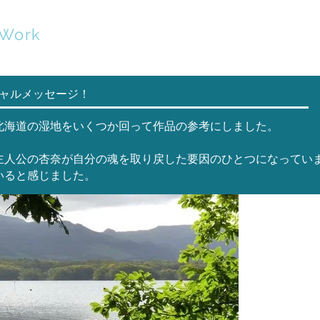
tWork
Home
Abou
シャルメッセージ！
北海道の湿地をいくつか回って作品の参考にしました。
主人公の杏奈が自分の魂を取り戻した要因のひとつになってい
いると感じました。