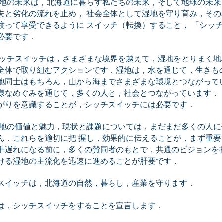
湿地の未来は，北海道に暮らす私たちの未来，そして地球の未来
失と劣化の流れを止め， 社会全体として湿地を守り育み，その
渡って享受できるように スイッチ（転換）すること， 「シッ
必要です．
シッチスイッチは，さまざまな境界を越えて，湿地をとりまく地
全体で取り組むアクションです．湿地は，水を通じて，生きも
地同士はもちろん，山から海までさまざまな環境とつながって
様なめぐみを通じて，多くの人と，社会とつながっています． 
がりを意識することが，シッチスイッチには必要です．
湿地の価値と魅力，現状と課題については，まだまだ多くの人に
ん．これらを適切に把 握し，効果的に伝えることが，まず重要
手遅れになる前に，多くの賛同者のもとで，共通のビジョンを
ける湿地の主流化を迅速に進めることが肝要です．
スイッチは，北海道の自然，暮らし，産業を守ります．
は，シッチスイッチをすることを宣言します．