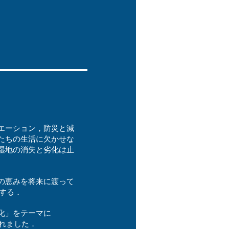
エーション，防災と減
たちの生活に欠かせな
湿地の消失と劣化は止
の恵みを将来に渡って
）する．
化」をテーマに
されました．