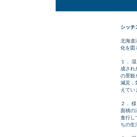
シッチ
北海道
化を図
１． 
成され
の景観
減災，
えてい
２． 
面積の
進行し
ちの生