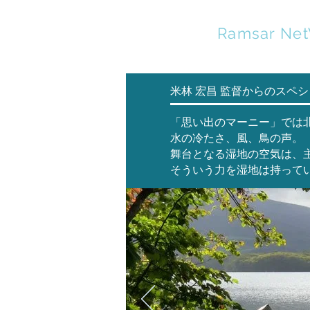
HOKKAIDO
Ramsar Ne
米林 宏昌 監督からのスペ
「思い出のマーニー」では
水の冷たさ、風、鳥の声。
舞台となる湿地の空気は、
そういう力を湿地は持って