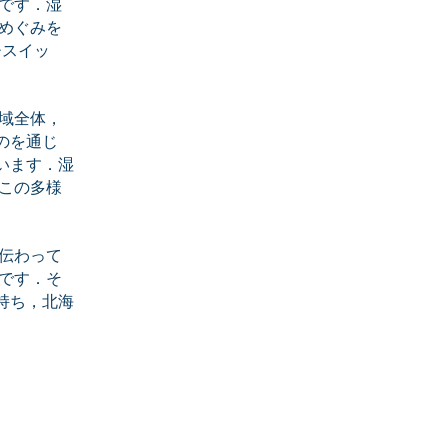
です．湿
めぐみを
チスイッ
域全体，
のを通じ
います．湿
この多様
伝わって
です．そ
持ち，北海