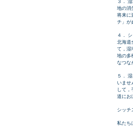
３． 
地の消
将来に
チ」が
４． 
北海道
て，湿
地の多
なつな
５． 
いませ
して，
道にお
シッチ
私たち