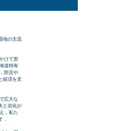
る湿地の主流
かけて形
海道特有
，防災や
と経済を支
で広大な
失と劣化が
え，私た
す．