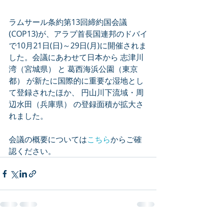
ラムサール条約第13回締約国会議
(COP13)が、アラブ首長国連邦のドバイ
で10月21日(日)～29日(月)に開催されま
した。会議にあわせて日本から 志津川
湾（宮城県） と 葛西海浜公園（東京
都） が新たに国際的に重要な湿地とし
て登録されたほか、 円山川下流域・周
辺水田（兵庫県） の登録面積が拡大さ
れました。
会議の概要については
こちら
からご確
認ください。