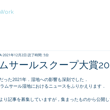
tWork
Home
Abou
A
2021年12月2日
読了時間: 5分
ムサールスクープ大賞202
だった2021年．湿地への影響も深刻でした．
道内ラムサール湿地におけるニュースをふりかえります．
より記事を募集していますが，集まったものから公開し