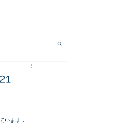
t
Projects
News
Contact
1
ています．