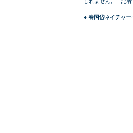
しれません。　記者
● 
春国岱ネイチャー