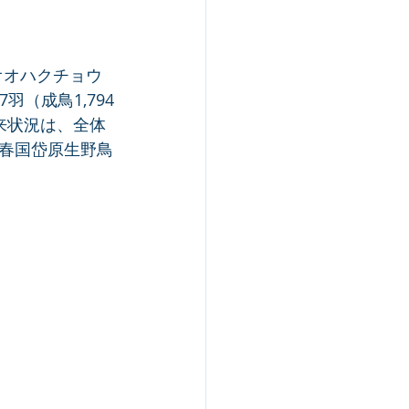
オオハクチョウ
羽（成鳥1,794
渡来状況は、全体
春国岱原生野鳥