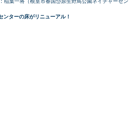
：稲葉一将（根室市春国岱原生野鳥公園ネイチャーセン
センターの床がリニューアル！