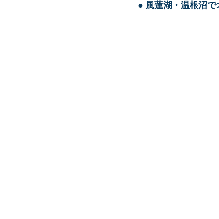
● 
風蓮湖・温根沼でオ