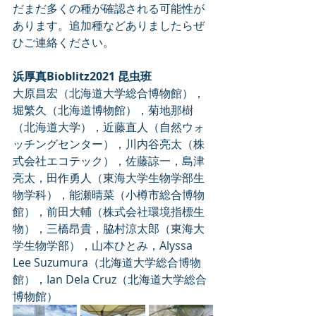
だまだ多くの種が確認される可能性が
あります。追加種などありましたらぜ
ひご連絡ください。
浜厚真Bioblitz2021 昆虫班
大原昌宏（北海道大学総合博物館），
堀繁久（北海道博物館），菊地那樹
（北海道大学），近藤直人（自然ウォ
ッチングセンター），川内谷亮太（株
式会社エコテック），佐藤諒一，島津
亮太，田作勇人（東海大学生物学部生
物学科），能瀬晴菜（小樽市総合博物
館），前田大輔（株式会社環境指標生
物），三橋昂貴，脇村涼太郎（東海大
学生物学部），
山本ひとみ，
Alyssa 
Lee Suzumura（北海道大学総合博物
館），Ian Dela Cruz（北海道大学総合
博物館）