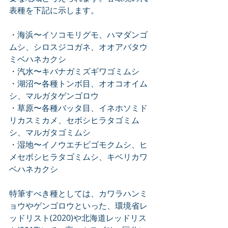
表種を下記に示します。
・海浜〜イソコモリグモ、ハマダンゴ
ムシ、シロスジコガネ、オオアバタウ
ミベハネカクシ
・汽水〜キバナガミズギワゴミムシ
・湖沼〜各種トンボ目、オオコオイム
シ、マルガタゲンゴロウ
・草原〜各種バッタ目、イネホソミド
リカスミカメ、セボシヒラタゴミム
シ、マルガタゴミムシ
・湿地〜イノウエチビゴモクムシ、ヒ
メセボシヒラタゴミムシ、キベリカワ
ベハネカクシ
特筆すべき種としては、カワラハンミ
ョウやゲンゴロウといった、環境省レ
ッドリスト(2020)や北海道レッドリス