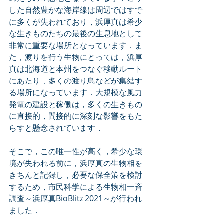
した自然豊かな海岸線は周辺ではすで
に多くが失われており，浜厚真は希少
な生きものたちの最後の生息地として
非常に重要な場所となっています．ま
た，渡りを行う生物にとっては，浜厚
真は北海道と本州をつなぐ移動ルート
にあたり，多くの渡り鳥などが集結す
る場所になっています．大規模な風力
発電の建設と稼働は，多くの生きもの
に直接的，間接的に深刻な影響をもた
らすと懸念されています．
そこで，この唯一性が高く，希少な環
境が失われる前に，浜厚真の生物相を
きちんと記録し，必要な保全策を検討
するため，市民科学による生物相一斉
調査～浜厚真BioBlitz 2021～が行われ
ました．