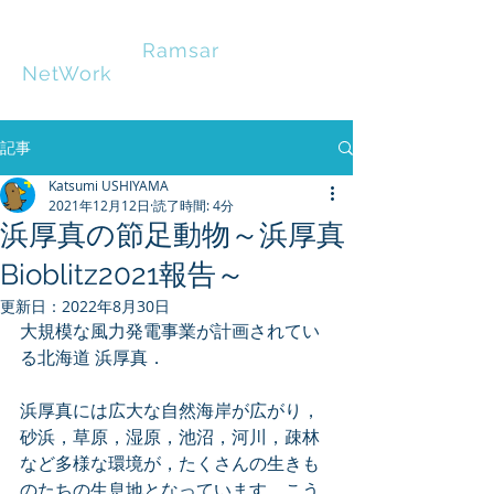
HOKKAIDO
Ramsar
NetWork
記事
Katsumi USHIYAMA
2021年12月12日
読了時間: 4分
浜厚真の節足動物～浜厚真
Bioblitz2021報告～
更新日：
2022年8月30日
大規模な風力発電事業が計画されてい
る北海道 浜厚真．
浜厚真には広大な自然海岸が広がり，
砂浜，草原，湿原，池沼，河川，疎林
など多様な環境が，たくさんの生きも
のたちの生息地となっています．こう